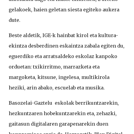
gelakoek, haien geletan siesta egiteko aukera
dute.
Beste aldetik, IGE-k hainbat kirol eta kultura-
ekintza desberdinen eskaintza zabala egiten du,
eguerdiko eta arratsaldeko eskolaz kanpoko
orduetan: txikirritmo, marrazketa eta
margoketa, kitsune, ingelesa, multikirola
heziki, arin abako, escuelab eta musika.
Basozelai-Gaztelu eskolak berrikuntzarekin,
hezkuntzaren hobekuntzarekin eta, zehazki,
gaitasun digitalaren garapenarekin duen