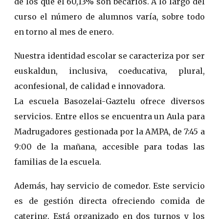
de los que el 60,13% son becarios. A lo largo del
curso el número de alumnos varía, sobre todo
en torno al mes de enero.
Nuestra identidad escolar se caracteriza por ser
euskaldun, inclusiva, coeducativa, plural,
aconfesional, de calidad e innovadora.
La escuela Basozelai-Gaztelu ofrece diversos
servicios. Entre ellos se encuentra un Aula para
Madrugadores gestionada por la AMPA, de 7:45 a
9:00 de la mañana, accesible para todas las
familias de la escuela.
Además, hay servicio de comedor. Este servicio
es de gestión directa ofreciendo comida de
catering. Está organizado en dos turnos y los