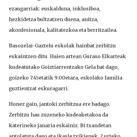
ezaugarriak: euskalduna, inklusiboa,
hezkidetza bultzatzen duena, anitza,
akonfesionala, kalitatezkoa eta berritzailea.
Basozelai-Gaztelu eskolak hainbat zerbitzu
eskaintzen ditu. Haien artean Guraso Elkarteak
kudeatutako Goiztiarrentzako Gela bat dago,
goizeko 7:45etatik 9:00etara, eskolako familia
guztientzat eskuragarri.
Honez gain, jantoki zerbitzua ere badago.
Zerbitzu hau zuzeneko kudeaketakoa da
katerineko janaria eskainiz. Bi txandetan
antolatuta dago eta ikasle txikienek, 2 urteko