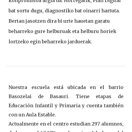
konpromisoa argia da. Horregatik, Plan Digital
bat sortu dugu, diagnostiko bat oinarri hartuta.
Bertan jasotzen dira bi urte hauetan garatu
beharreko gure helburuak eta helburu horiek
lortzeko egin beharreko jarduerak.
Nuestra escuela está ubicada en el barrio
Basozelai de Basauri. Tiene etapas de
Educación Infantil y Primaria y cuenta también
con un Aula Estable.
Actualmente en el centro estudian 297 alumnos,